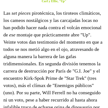
Carl y Ellie, "Up"
Las
set pieces
pirotécnica, los tiroteos climáticos,
los cameos nostálgicos y las carcajadas locas no
han podido hacer nada contra el volcán emocional
de
ese
montaje que prácticamente abre "Up".
Veinte votos dan testimonio del momento en que a
todos se nos metió algo en el ojo, atravesando de
alguna manera la barrera de las gafas
tridimensionales. En segunda división tenemos la
carrera de destrucción por París de "G.I. Joe" y el
encuentro Kirk-Spok Prime de "Star Trek" (tres
votos), más el clímax de "Enemigos públicos"
(uno). Por su parte, Will Ferrell no ha conseguido
ni un voto, pese a haber recurrido al hasta ahora
infalible truco de echarse orina de dinosaurio por