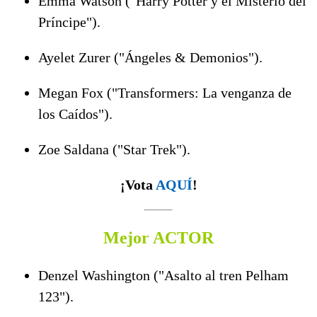
Emma Watson ("Harry Potter y el Misterio del
Príncipe").
Ayelet Zurer ("Ángeles & Demonios").
Megan Fox ("Transformers: La venganza de
los Caídos").
Zoe Saldana ("Star Trek").
¡Vota
AQUÍ
!
Mejor ACTOR
Denzel Washington ("Asalto al tren Pelham
123").