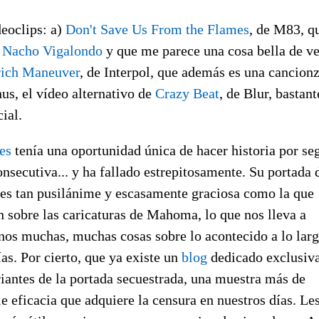
eoclips: a)
Don't Save Us From the Flames
, de M83, q
ó
Nacho Vigalondo
y que me parece una cosa bella de ve
rich Maneuver
, de Interpol, que además es una cancion
s, el vídeo alternativo de
Crazy Beat
, de Blur, bastan
cial.
es
tenía una oportunidad única de hacer historia por s
nsecutiva... y ha fallado estrepitosamente. Su portada 
 es tan pusilánime y escasamente graciosa como la que
n sobre las caricaturas de Mahoma, lo que nos lleva a
nos muchas, muchas cosas sobre lo acontecido a lo larg
as. Por cierto, que ya existe un
blog
dedicado exclusiv
riantes de la portada secuestrada, una muestra más de
le eficacia que adquiere la censura en nuestros días. Le