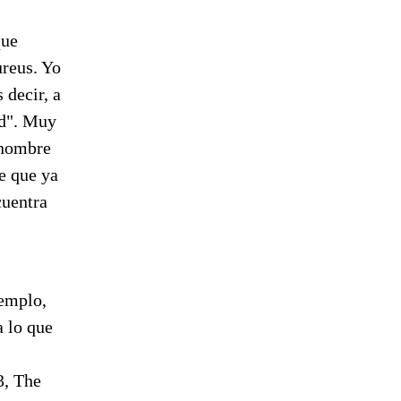
que
ureus. Yo
 decir, a
d". Muy
 nombre
e que ya
cuentra
jemplo,
 lo que
3, The