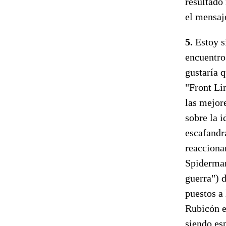
resultado
el mensaj
5.
Estoy s
encuentro
gustaría 
"Front Lin
las mejor
sobre la i
escafandr
reacciona
Spiderman.
guerra") 
puestos a
Rubicón e
siendo es