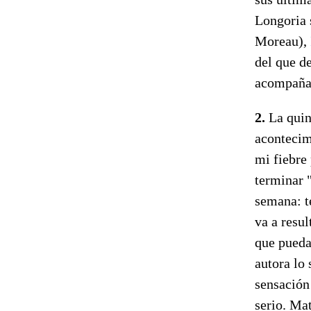
Longoria 
Moreau),
del que d
acompaña 
2.
La quint
acontecim
mi fiebre
terminar 
semana: t
va a resul
que pueda
autora lo 
sensación
serio. Ma