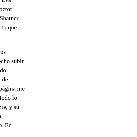
octor
 Shatner
oto que
dos
cho subir
ido
n de
 página me
 todo lo
te, y su
a
o. En