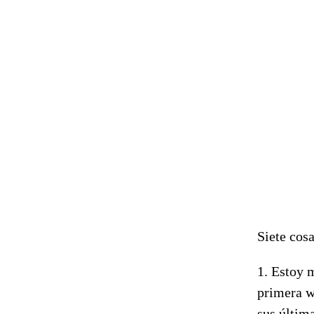
Siete cos
1. Estoy 
primera w
sus últim