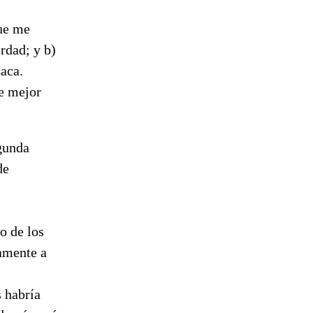
ue me
rdad; y b)
zaca.
te mejor
egunda
de
o de los
amente a
s habría