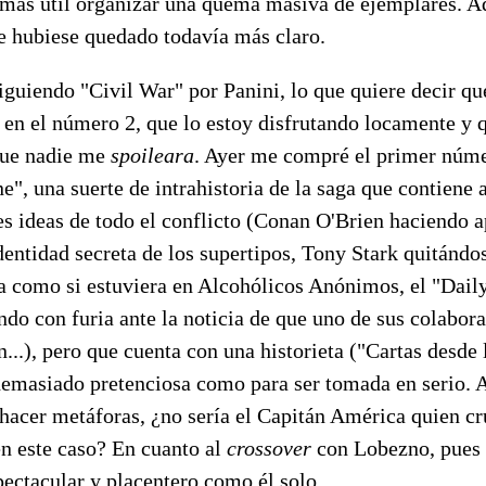
 más útil organizar una quema masiva de ejemplares. A
e hubiese quedado todavía más claro.
iguiendo "Civil War" por Panini, lo que quiere decir q
 en el número 2, que lo estoy disfrutando locamente y
que nadie me
spoileara
. Ayer me compré el primer núm
e", una suerte de intrahistoria de la saga que contiene 
es ideas de todo el conflicto (Conan O'Brien haciendo 
dentidad secreta de los supertipos, Tony Stark quitándos
a como si estuviera en Alcohólicos Anónimos, el "Dail
ndo con furia ante la noticia de que uno de sus colabor
..), pero que cuenta con una historieta ("Cartas desde 
demasiado pretenciosa como para ser tomada en serio. 
 hacer metáforas, ¿no sería el Capitán América quien cr
n este caso? En cuanto al
crossover
con Lobezno, pues 
pectacular y placentero como él solo.