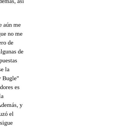
demás, así
ue aún me
 que no me
ero de
algunas de
apuestas
e la
y Bugle"
adores es
la
Además, y
uzó el
sigue