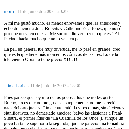
morri
-
11 de junio de 2007 - 20:29
A mí me gustó mucho, es menos enrevesada que las anteriores y
echo de menos a Julia Roberts y Catherine Zeta Jones, que no sé
por qué no salen en esta. Me sorprendió ver lo viejo que está Al
Pacino, hacía mucho que no lo veía en peli.
La peli en general fue muy divertida, me lo pasé en grande, creo
que es la que tiene más momentos cómicos de las tres. Lo de la
tele viendo Opra no tiene precio XDDD
Jaime Lorite
-
11 de junio de 2007 - 18:30
Pues parece que soy uno de los pocos a los que no les gustó.
Bueno, no es que no me gustase, simplemente, no me pareció
nada del otro jueves. Cinta entretenidilla y poco más, sin alicientes
significativos, no demasiado graciosa (salvo las alusiones a Frank
Sinatra, el primer líder de "La Cuadrilla de los Once"), aunque un
poco bastante superior a la segunda, que me pareció una tomadura
de pelo tremenda. La primera, a mi gusto, y aun siendo simpática