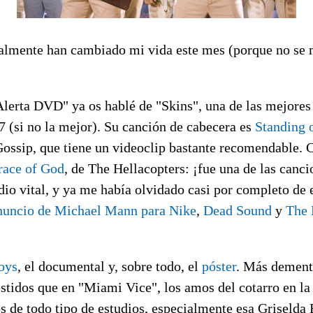
ealmente han cambiado mi vida este mes (porque no se 
lerta DVD" ya os hablé de "Skins", una de las mejores 
7 (si no la mejor). Su canción de cabecera es
Standing 
Gossip, que tiene un videoclip bastante recomendable.
race of God
, de The Hellacopters: ¡fue una de las canc
dio vital, y ya me había olvidado casi por completo de 
nuncio de Michael Mann para Nike
,
Dead Sound
y
The 
oys
, el documental y, sobre todo, el
póster
. Más dement
tidos que en "Miami Vice", los amos del cotarro en la 
s de todo tipo de estudios, especialmente esa Griselda 