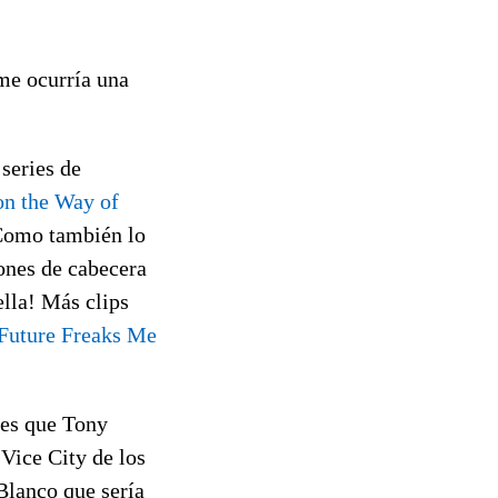
me ocurría una
series de
on the Way of
 Como también lo
iones de cabecera
ella! Más clips
Future Freaks Me
es que Tony
Vice City de los
Blanco que sería