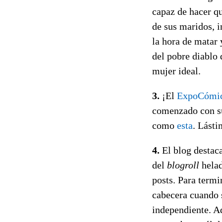
capaz de hacer q
de sus maridos, i
la hora de matar 
del pobre diablo 
mujer ideal.
3.
¡El
ExpoCómi
comenzado con su
como
esta
. Lásti
4.
El blog destac
del
blogroll
helad
posts. Para termi
cabecera cuando s
independiente. Ad