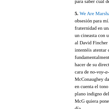
para saber cuál d
5.
We Are Marsha
obsesión para mí.
fraternidad en un
un cineasta con u
al David Fincher 
intentéis atentar
fundamentalmente
hacer de su dire
cara de
no-voy-a
McConaughey da v
en cuenta el ton
plano indigno del
McG quiera poner 
día.