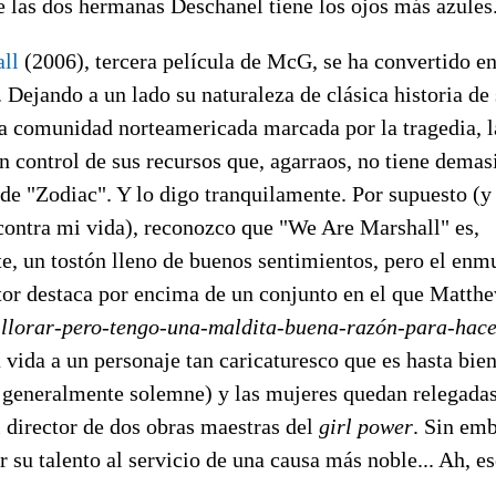
e las dos hermanas Deschanel tiene los ojos más azules
ll
(2006), tercera película de McG, se ha convertido e
 Dejando a un lado su naturaleza de clásica historia de
a comunidad norteamericada marcada por la tragedia, la
n control de sus recursos que, agarraos, no tiene demas
de "Zodiac". Y lo digo tranquilamente. Por supuesto (y
 contra mi vida), reconozco que "We Are Marshall" es,
, un tostón lleno de buenos sentimientos, pero el en
ctor destaca por encima de un conjunto en el que Matth
-llorar-pero-tengo-una-maldita-buena-razón-para-hace
ida a un personaje tan caricaturesco que es hasta bie
o generalmente solemne) y las mujeres quedan relegada
 director de dos obras maestras del
girl power
. Sin emb
su talento al servicio de una causa más noble... Ah, es