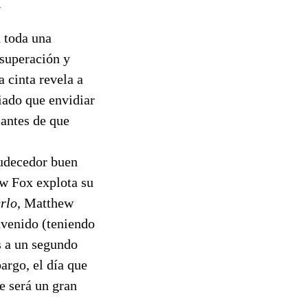
.
n toda una
 superación y
 cinta revela a
iado que envidiar
 antes de que
mudecedor buen
ew Fox explota su
rlo
, Matthew
nvenido (teniendo
s a un segundo
argo, el día que
e será un gran