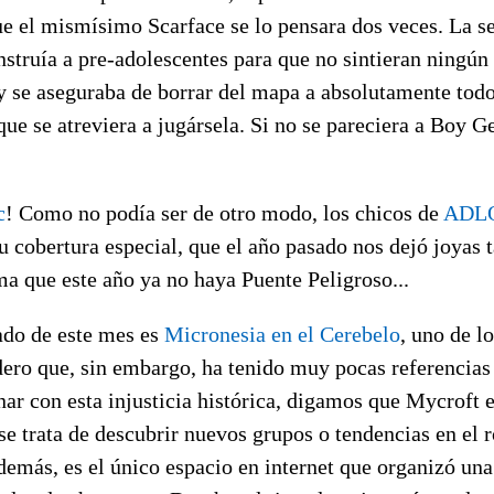
ue el mismísimo Scarface se lo pensara dos veces. La s
nstruía a pre-adolescentes para que no sintieran ningú
y se aseguraba de borrar del mapa a absolutamente todo
que se atreviera a jugársela. Si no se pareciera a Boy G
c
! Como no podía ser de otro modo, los chicos de
ADL
 cobertura especial, que el año pasado nos dejó joyas
ma que este año ya no haya Puente Peligroso...
ado de este mes es
Micronesia en el Cerebelo
, uno de l
ero que, sin embargo, ha tenido muy pocas referencias 
nar con esta injusticia histórica, digamos que Mycroft 
e trata de descubrir nuevos grupos o tendencias en el 
emás, es el único espacio en internet que organizó una