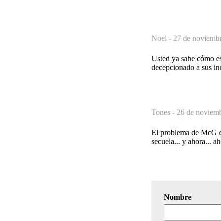
Noel -
27 de noviembr
Usted ya sabe cómo es 
decepcionado a sus in
Tones -
26 de noviemb
El problema de McG es
secuela... y ahora... a
Nombre