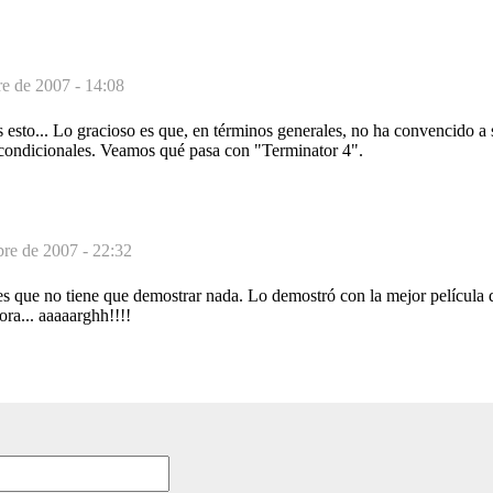
e de 2007 - 14:08
esto... Lo gracioso es que, en términos generales, no ha convencido a 
condicionales. Veamos qué pasa con "Terminator 4".
re de 2007 - 22:32
 que no tiene que demostrar nada. Lo demostró con la mejor película d
hora... aaaaarghh!!!!