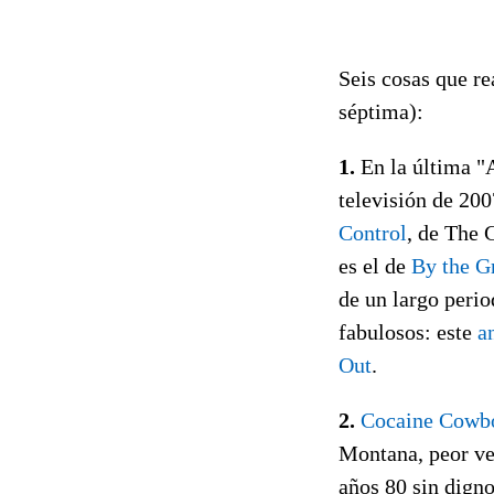
Seis cosas que r
séptima):
1.
En la última "A
televisión de 200
Control
, de The 
es el de
By the G
de un largo perio
fabulosos: este
a
Out
.
2.
Cocaine Cowb
Montana, peor ves
años 80 sin digno