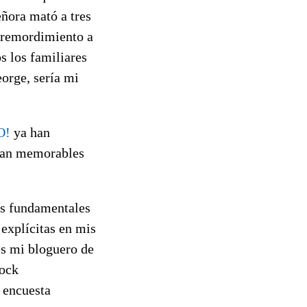
eñora mató a tres
n remordimiento a
s los familiares
eorge, sería mi
O!
ya han
 tan memorables
os fundamentales
explícitas en mis
es mi bloguero de
rock
 encuesta