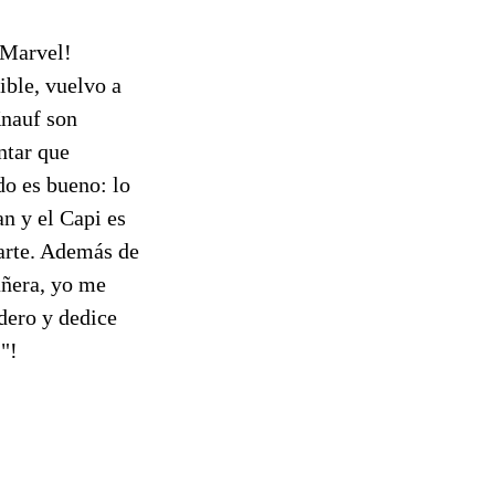
 Marvel!
ble, vuelvo a
Knauf son
ntar que
do es bueno: lo
n y el Capi es
parte. Además de
añera, yo me
dero y dedice
)"!