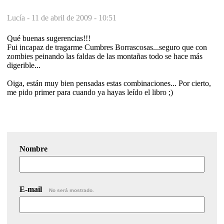
Lucía -
11 de abril de 2009 - 10:51
Qué buenas sugerencias!!!
Fui incapaz de tragarme Cumbres Borrascosas...seguro que con
zombies peinando las faldas de las montañas todo se hace más
digerible...
Oiga, están muy bien pensadas estas combinaciones... Por cierto,
me pido primer para cuando ya hayas leído el libro ;)
Nombre
E-mail
No será mostrado.