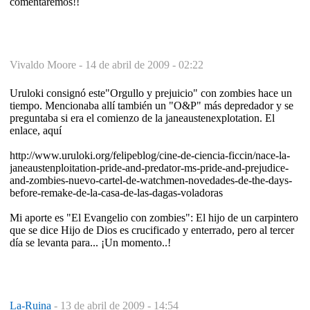
comentaremos!!
Vivaldo Moore -
14 de abril de 2009 - 02:22
Uruloki consignó este"Orgullo y prejuicio" con zombies hace un
tiempo. Mencionaba allí también un "O&P" más depredador y se
preguntaba si era el comienzo de la janeaustenexplotation. El
enlace, aquí
http://www.uruloki.org/felipeblog/cine-de-ciencia-ficcin/nace-la-
janeaustenploitation-pride-and-predator-ms-pride-and-prejudice-
and-zombies-nuevo-cartel-de-watchmen-novedades-de-the-days-
before-remake-de-la-casa-de-las-dagas-voladoras
Mi aporte es "El Evangelio con zombies": El hijo de un carpintero
que se dice Hijo de Dios es crucificado y enterrado, pero al tercer
día se levanta para... ¡Un momento..!
La-Ruina
-
13 de abril de 2009 - 14:54