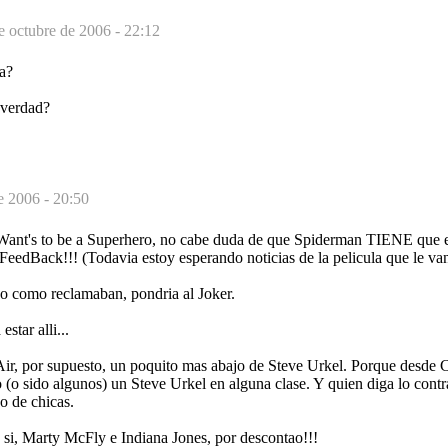
e octubre de 2006 - 22:12
ta?
¿verdad?
e 2006 - 20:50
nt's to be a Superhero, no cabe duda de que Spiderman TIENE que est
 FeedBack!!! (Todavia estoy esperando noticias de la pelicula que le va
no como reclamaban, pondria al Joker.
star alli...
Air, por supuesto, un poquito mas abajo de Steve Urkel. Porque desde 
 sido algunos) un Steve Urkel en alguna clase. Y quien diga lo contra
o de chicas.
 si, Marty McFly e Indiana Jones, por descontao!!!