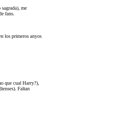
o sagrada), me
de fans.
en los primeros anyos
mo que cual Harry?),
ienses). Faltan