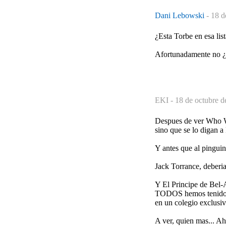
Dani Lebowski
-
18 d
¿Esta Torbe en esa lis
Afortunadamente no 
EKI -
18 de octubre d
Despues de ver Who Wa
sino que se lo digan a
Y antes que al pingui
Jack Torrance, deberia e
Y El Principe de Bel-
TODOS hemos tenido (o
en un colegio exclusiv
A ver, quien mas... Ah