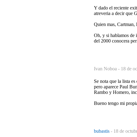
Y dado el reciente exi
atreveria a decir que 
Quien mas, Cartman, K
Oh, y si hablamos de i
del 2000 conocera per
Ivan Noboa -
18 de oc
Se nota que la lista 
pero aparece Paul Bun
Rambo y Homero, incl
Bueno tengo mi propia 
bubastis
-
18 de octub