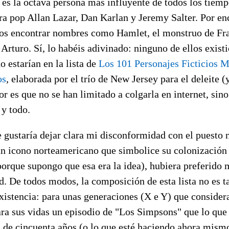
es la octava persona más influyente de todos los tiemp
ra pop Allan Lazar, Dan Karlan y Jeremy Salter. Por en
os encontrar nombres como Hamlet, el monstruo de Fra
 Arturo. Sí, lo habéis adivinado: ninguno de ellos exist
o estarían en la lista de
Los 101 Personajes Ficticios M
os
, elaborada por el trío de New Jersey para el deleite (
or es que no se han limitado a colgarla en internet, sin
 y todo.
 gustaría dejar clara mi disconformidad con el puesto
 un icono norteamericano que simbolice su colonización
orque supongo que esa era la idea), hubiera preferido 
 De todos modos, la composición de esta lista no es t
xistencia: para unas generaciones (X e Y) que consid
ara sus vidas un episodio de "Los Simpsons" que lo que 
 de cincuenta años (o lo que esté haciendo ahora mismo