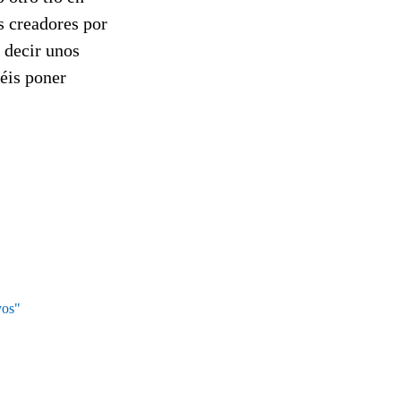
s creadores por
 decir unos
déis poner
yos"