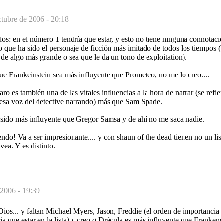
ctubre de 2006 - 20:18
os: en el número 1 tendría que estar, y esto no tiene ninguna connotac
o que ha sido el personaje de ficción más imitado de todos los tiempos 
de algo más grande o sea que le da un tono de exploitation).
e Frankeinstein sea más influyente que Prometeo, no me lo creo....
ro es también una de las vitales influencias a la hora de narrar (se refi
y esa voz del detective narrando) más que Sam Spade.
 sido más influyente que Gregor Samsa y de ahí no me saca nadie.
pendo! Va a ser impresionante.... y con shaun of the dead tienen no un li
vea. Y es distinto.
 2006 - 19:39
ios... y faltan Michael Myers, Jason, Freddie (el orden de importancia 
ria que estar en la lista) y creo q Drácula es más influyente que Franken