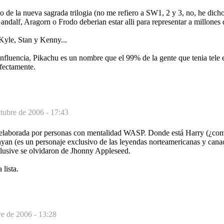
to de la nueva sagrada trilogia (no me refiero a SW1, 2 y 3, no, he dich
Gandalf, Aragorn o Frodo deberian estar alli para representar a millones 
yle, Stan y Kenny...
nfluencia, Pikachu es un nombre que el 99% de la gente que tenia tele 
fectamente.
tubre de 2006 - 17:43
es elaborada por personas con mentalidad WASP. Donde está Harry (¿co
yan (es un personaje exclusivo de las leyendas norteamericanas y canad
usive se olvidaron de Jhonny Appleseed.
lista.
re de 2006 - 13:28