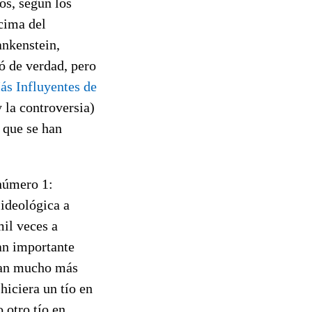
os, según los
cima del
nkenstein,
ió de verdad, pero
ás Influyentes de
y la controversia)
o que se han
 número 1:
 ideológica a
mil veces a
an importante
eran mucho más
hiciera un tío en
 otro tío en