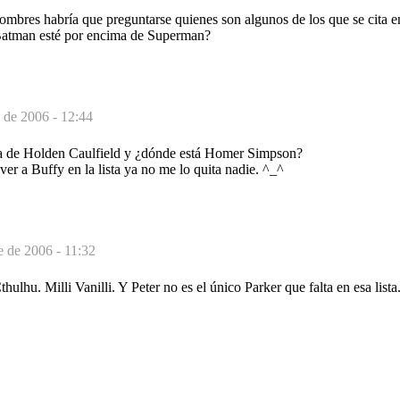
ombres habría que preguntarse quienes son algunos de los que se cita en 
atman esté por encima de Superman?
 de 2006 - 12:44
ia de Holden Caulfield y ¿dónde está Homer Simpson?
er a Buffy en la lista ya no me lo quita nadie. ^_^
e de 2006 - 11:32
lhu. Milli Vanilli. Y Peter no es el único Parker que falta en esa list