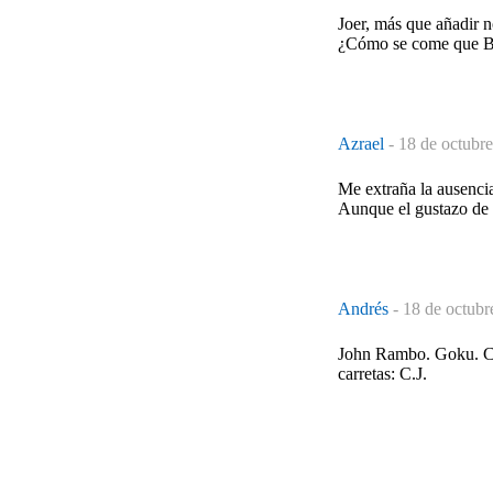
Joer, más que añadir n
¿Cómo se come que B
Azrael
-
18 de octubre
Me extraña la ausenc
Aunque el gustazo de v
Andrés
-
18 de octubr
John Rambo. Goku. Cthu
carretas: C.J.