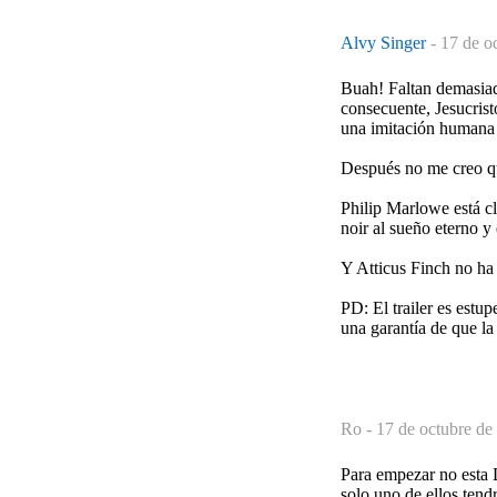
Alvy Singer
-
17 de o
Buah! Faltan demasiad
consecuente, Jesucrist
una imitación humana 
Después no me creo qu
Philip Marlowe está cla
noir al sueño eterno 
Y Atticus Finch no ha
PD: El trailer es estu
una garantía de que la 
Ro -
17 de octubre de
Para empezar no esta D
solo uno de ellos tend