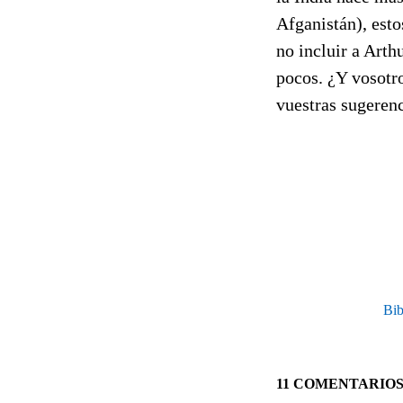
Afganistán), est
no incluir a Arth
pocos. ¿Y vosotro
vuestras sugerenc
Bib
11 COMENTARIO