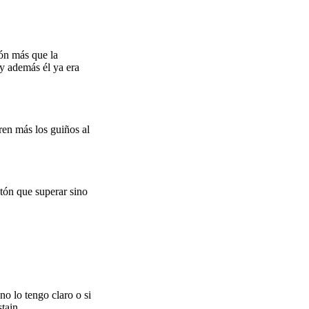
ión más que la
(y además él ya era
eren más los guiños al
stón que superar sino
no lo tengo claro o si
stain