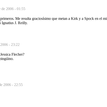
e de 2006 - 01:55
 primeros. Me resulta graciosísimo que metan a Kirk y a Spock en el m
 Ignatius J. Reilly.
 2006 - 23:22
Jessica Flecher?
pingúino.
de 2006 - 22:55