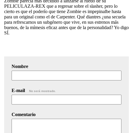
Zombie parecía más decidido a lanzarse al ruedo de su
PELICULAZA-REX que a regresar sobre el slasher, pero lo
cierto es que el poderío que tiene Zombie es impepinalbe hasta
para un original como el de Carpenter. Qué diantres ¿una secuela
para refrescarnos un subgénero que vive, en sus estrenos más
buenos, de la mímesis eficaz antes que de la personalidad? Yo digo
SÍ.
Nombre
E-mail
No será mostrado.
Comentario