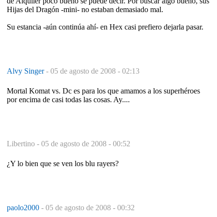
de Alquiler poco bueno se puede decir. Por buscar algo bueno, sus
Hijas del Dragón -mini- no estaban demasiado mal.
Su estancia -aún continúa ahí- en Hex casi prefiero dejarla pasar.
Alvy Singer
-
05 de agosto de 2008 - 02:13
Mortal Komat vs. Dc es para los que amamos a los superhéroes
por encima de casi todas las cosas. Ay....
Libertino -
05 de agosto de 2008 - 00:52
¿Y lo bien que se ven los blu rayers?
paolo2000
-
05 de agosto de 2008 - 00:32