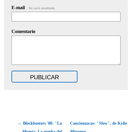
E-mail
No será mostrado.
Comentario
← Blockbusters '08: "La
Cancionzacas: "Slow", de Kylie
Momia: La tumba del
Minogue →