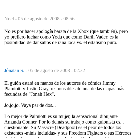
Noel -
05 de agosto de 2008 - 08:56
No es por hacer apología barata de la Xbox (que también), pero
yo prefiero luchar como Yoda que como Darth Vader: es la
posibilidad de dar saltos de rana loca vs. el estatismo puro.
Jónatan S.
-
05 de agosto de 2008 - 02:32
El guión estará en manos de los autores de cómics Jimmy
Plamiotti y Justin Gray, responsables de una de las etapas más
fecundas de "Jonah Hex".
Jo,jo,jo. Vaya par de dos...
Lo mejor de Palmiotti es su mujer, la sensacional dibujante
Amanda Conner. Por lo demás su trabajo como guionista es...
cuestionable. Su Masacre (Deadpool) es el peor de todos los
existentes -minis incluidas- y sus Freedom Fighters o sus Héreoes