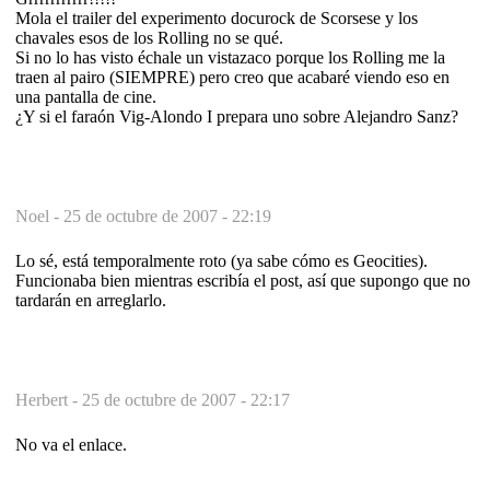
Mola el trailer del experimento docurock de Scorsese y los
chavales esos de los Rolling no se qué.
Si no lo has visto échale un vistazaco porque los Rolling me la
traen al pairo (SIEMPRE) pero creo que acabaré viendo eso en
una pantalla de cine.
¿Y si el faraón Vig-Alondo I prepara uno sobre Alejandro Sanz?
Noel -
25 de octubre de 2007 - 22:19
Lo sé, está temporalmente roto (ya sabe cómo es Geocities).
Funcionaba bien mientras escribía el post, así que supongo que no
tardarán en arreglarlo.
Herbert -
25 de octubre de 2007 - 22:17
No va el enlace.