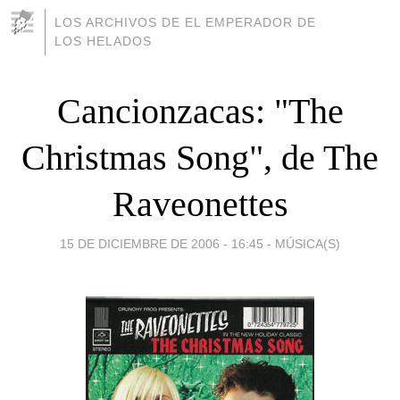
LOS ARCHIVOS DE EL EMPERADOR DE
LOS HELADOS
Cancionzacas: "The
Christmas Song", de The
Raveonettes
15 DE DICIEMBRE DE 2006 - 16:45
-
MÚSICA(S)