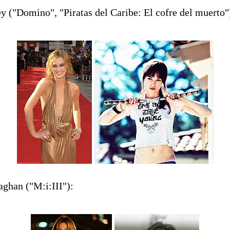
y ("Domino", "Piratas del Caribe: El cofre del muerto"
ghan ("M:i:III"):