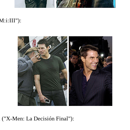
:i:III"):
 ("X-Men: La Decisión Final"):