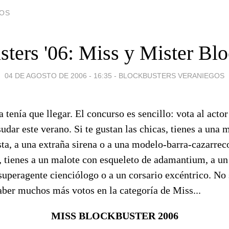
DOS
ters '06: Miss y Mister Bl
04 DE AGOSTO DE 2006 - 16:35
-
BLOCKBUSTERS VERANIEGOS
a tenía que llegar. El concurso es sencillo: vota al acto
sudar este verano. Si te gustan las chicas, tienes a una m
sta, a una extraña sirena o a una modelo-barra-cazarrec
, tienes a un malote con esqueleto de adamantium, a un 
superagente cienciólogo o a un corsario excéntrico. No 
aber muchos más votos en la categoría de Miss...
MISS BLOCKBUSTER 2006