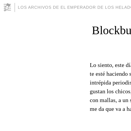
LOS ARCHIVOS DE EL EMPERADOR DE LOS HELA
Blockbus
Lo siento, este dí
te esté haciendo 
intrépida periodi
gustan los chicos
con mallas, a un 
me da que va a h