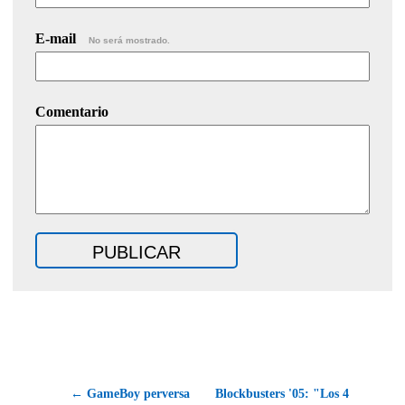
E-mail
No será mostrado.
Comentario
← GameBoy perversa
Blockbusters '05: "Los 4