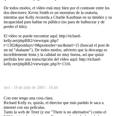
De todos modos, el vídeo está muy bien por el contraste entre los
dos directores: Kevin Smith es un monstruo de la oratoria,
mientras que Kelly recuerda a Charlie Kaufman en su timidez y su
incapacidad para hablar en público (no para de balbucear y de
perder el hilo).
El vídeo se puede encontrar aquí: http://richard-
kelly.net/phpBB2/viewtopic.php?
t=1302&postdays=0&postorder=asc&start=15 (buscad el post de
un tal "shalaane"). De todos modos, advierto que la descarga es
increíblemente lenta y la calidad no muy buena, así que quizá
prefiráis leer una transcripción del vídeo aquí: http://richard-
kelly.net/phpBB2/viewtopic.php?t=1316.
Javi -
19 de julio de 2005 - 16:44
Con esto tengo una cosa clara.
Richard Kelly es, quizás, el director que más partido le saca a
internet con sus películas.
Tanto la web de Treer (y ese "There is no alternative") como el