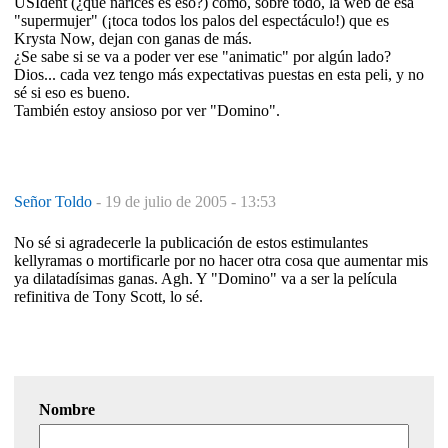
USIdent (¿qué narices es eso?) como, sobre todo, la web de esa
"supermujer" (¡toca todos los palos del espectáculo!) que es
Krysta Now, dejan con ganas de más.
¿Se sabe si se va a poder ver ese "animatic" por algún lado?
Dios... cada vez tengo más expectativas puestas en esta peli, y no
sé si eso es bueno.
También estoy ansioso por ver "Domino".
Señor Toldo
-
19 de julio de 2005 - 13:53
No sé si agradecerle la publicación de estos estimulantes
kellyramas o mortificarle por no hacer otra cosa que aumentar mis
ya dilatadísimas ganas. Agh. Y "Domino" va a ser la película
refinitiva de Tony Scott, lo sé.
Nombre