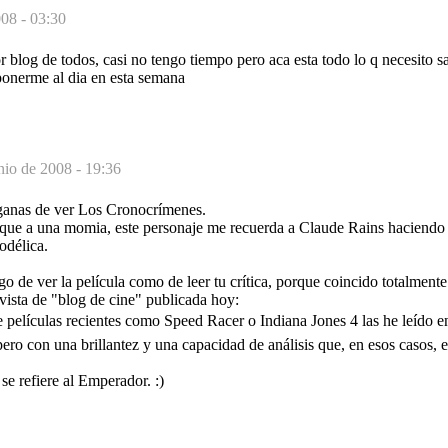
008 - 03:30
 blog de todos, casi no tengo tiempo pero aca esta todo lo q necesito sa
onerme al dia en esta semana
nio de 2008 - 19:36
anas de ver Los Cronocrímenes.
ue a una momia, este personaje me recuerda a Claude Rains haciendo 
odélica.
go de ver la película como de leer tu crítica, porque coincido totalmen
evista de "blog de cine" publicada hoy:
e películas recientes como Speed Racer o Indiana Jones 4 las he leído e
pero con una brillantez y una capacidad de análisis que, en esos casos, e
e refiere al Emperador. :)