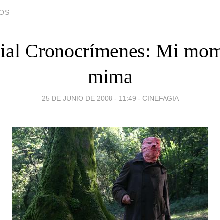
DOS
ial Cronocrímenes: Mi mo
mima
25 DE JUNIO DE 2008 - 11:49
-
CINEFAGIA