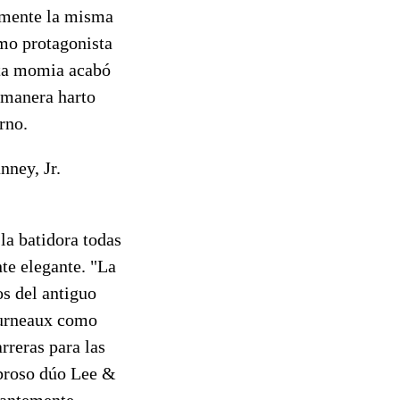
camente la misma
mo protagonista
sta momia acabó
 manera harto
rno.
nney, Jr.
la batidora todas
nte elegante. "La
s del antiguo
Furneaux como
rreras para las
mbroso dúo Lee &
llantemente