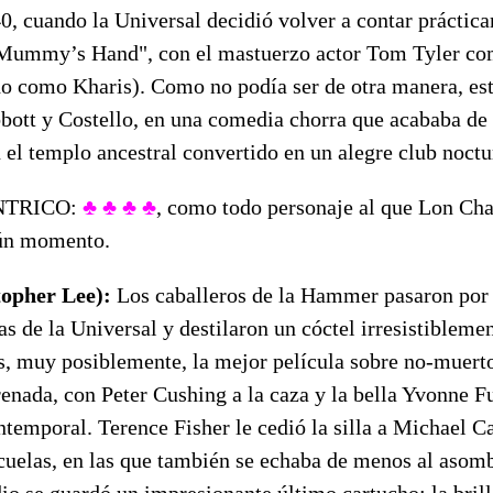
40, cuando la Universal decidió volver a contar prácti
 Mummy’s Hand", con el mastuerzo actor Tom Tyler co
do como Kharis). Como no podía ser de otra manera, e
bbott y Costello, en una comedia chorra que acababa de
n el templo ancestral convertido en un alegre club noctu
NTRICO:
♣ ♣ ♣ ♣
, como todo personaje al que Lon Cha
gún momento.
topher Lee):
Los caballeros de la Hammer pasaron por 
ías de la Universal y destilaron un cóctel irresistibleme
, muy posiblemente, la mejor película sobre no-muerto
renada, con Peter Cushing a la caza y la bella Yvonne 
ntemporal. Terence Fisher le cedió la silla a Michael Ca
ecuelas, en las que también se echaba de menos al aso
dio se guardó un impresionante último cartucho: la bri