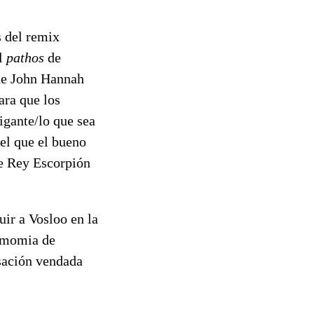
s del remix
el
pathos
de
 de John Hannah
ara que los
igante/lo que sea
el que el bueno
se Rey Escorpión
tuir a Vosloo en la
a momia de
nsación vendada