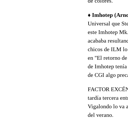
de colores.
♦
Imhotep (Arno
Universal que St
este Imhotep Mk. 
acababa resultand
chicos de ILM lo 
en "El retorno d
de Imhotep tenía
de CGI algo prec
FACTOR EXCÉ
tardía tercera en
Vigalondo lo va 
del verano.