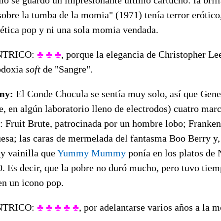
sobre la tumba de la momia" (1971) tenía terror erótico
tética pop y ni una sola momia vendada.
NTRICO:
♣ ♣ ♣
, porque la elegancia de Christopher L
odoxia
soft
de "Sangre".
my:
El Conde Chocula se sentía muy solo, así que Gene
 en algún laboratorio lleno de electrodos) cuatro marc
 Fruit Brute, patrocinada por un hombre lobo; Franken
esa; las caras de mermelada del fantasma Boo Berry y, 
 y vainilla que
Yummy Mummy
ponía en los platos de
. Es decir, que la pobre no duró mucho, pero tuvo tiem
en un icono pop.
NTRICO:
♣ ♣ ♣ ♣ ♣
, por adelantarse varios años a la 