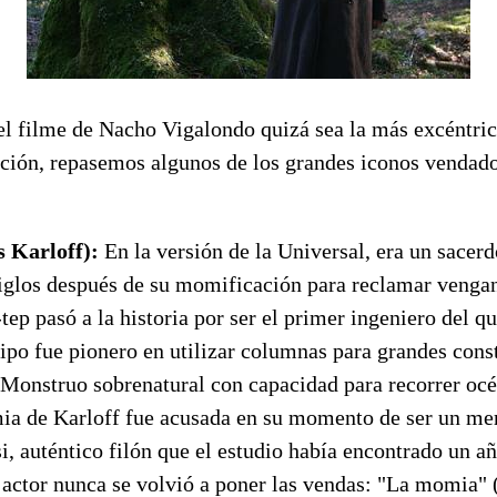
l filme de Nacho Vigalondo quizá sea la más excéntrica
ación, repasemos algunos de los grandes iconos vendado
s Karloff):
En la versión de la Universal, era un sacer
siglos después de su momificación para reclamar vengan
ep pasó a la historia por ser el primer ingeniero del qu
tipo fue pionero en utilizar columnas para grandes cons
. Monstruo sobrenatural con capacidad para recorrer oc
ia de Karloff fue acusada en su momento de ser un me
, auténtico filón que el estudio había encontrado un añ
 actor nunca se volvió a poner las vendas: "La momia" 