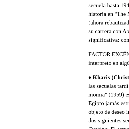
secuela hasta 19
historia en "The
(ahora rebautiza
su carrera con A
significativa: co
FACTOR EXCÉ
interpretó en al
♦
Kharis (Chris
las secuelas tard
momia" (1959) es
Egipto jamás est
objeto de deseo i
dos siguientes s
Cushing. El estu