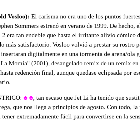
ld Vosloo):
El carisma no era uno de los puntos fuerte
ephen Sommers estrenó en verano de 1999. De hecho, 
2 era tan endeble que hasta el irritante alivio cómico
o más satisfactorio. Vosloo volvió a prestar su rostro p
insertaran digitalmente en una tormenta de arena/ola g
e La Momia" (2001), desangelado remix de un remix en 
 hasta redención final, aunque quedase eclipsada por e
ario.
NTRICO:
♣ ♣
, tan escaso que Jet Li ha tenido que susti
trega, que nos llega a principios de agosto. Con todo, l
a tener extremadamente fácil para convertirse en la se