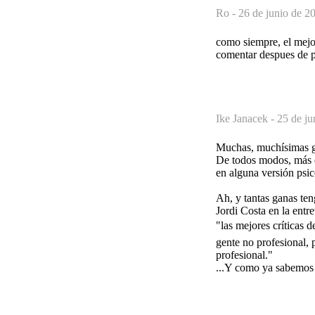
Ro -
26 de junio de 2
como siempre, el mejor
comentar despues de p
Ike Janacek -
25 de ju
Muchas, muchísimas g
De todos modos, más q
en alguna versión psic
Ah, y tantas ganas ten
Jordi Costa en la entr
"las mejores críticas d
gente no profesional, 
profesional."
...Y como ya sabemos s