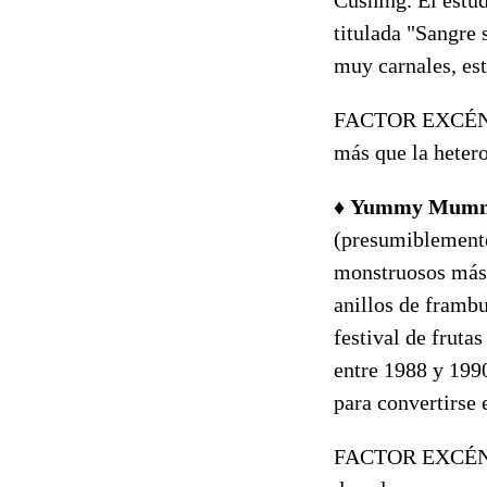
titulada "Sangre 
muy carnales, es
FACTOR EXCÉ
más que la heter
♦
Yummy Mum
(presumiblemente,
monstruosos más:
anillos de frambu
festival de frutas
entre 1988 y 1990
para convertirse 
FACTOR EXCÉ