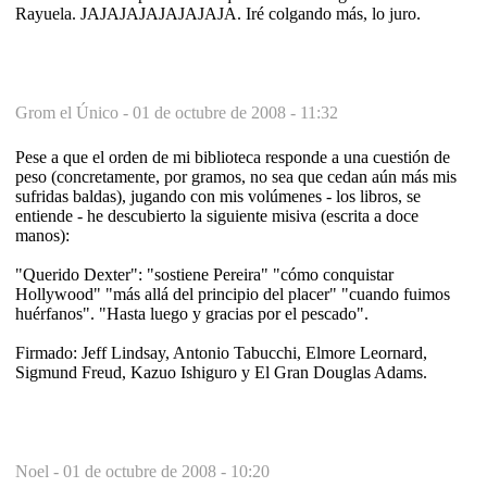
Rayuela. JAJAJAJAJAJAJAJA. Iré colgando más, lo juro.
Grom el Único -
01 de octubre de 2008 - 11:32
Pese a que el orden de mi biblioteca responde a una cuestión de
peso (concretamente, por gramos, no sea que cedan aún más mis
sufridas baldas), jugando con mis volúmenes - los libros, se
entiende - he descubierto la siguiente misiva (escrita a doce
manos):
"Querido Dexter": "sostiene Pereira" "cómo conquistar
Hollywood" "más allá del principio del placer" "cuando fuimos
huérfanos". "Hasta luego y gracias por el pescado".
Firmado: Jeff Lindsay, Antonio Tabucchi, Elmore Leornard,
Sigmund Freud, Kazuo Ishiguro y El Gran Douglas Adams.
Noel -
01 de octubre de 2008 - 10:20