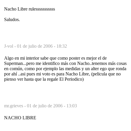
Nacho Libre rulesssssssssss
Saludos.
J-vol -
01 de julio de 2006 - 18:32
Algo en mi interior sabe que como poster es mejor el de
Superman...pero me identifico más con Nacho..tenemos más cosas
en común, como por ejemplo las medidas y un alter ego que ronda
por ahí ..asi pues mi voto es para Nacho Libre, (pelicula que no
pienso ver hasta que la regale El Periodico)
mr.grieves -
01 de julio de 2006 - 13:03
NACHO LIBRE