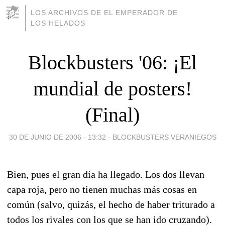
LOS ARCHIVOS DE EL EMPERADOR DE
LOS HELADOS
Blockbusters '06: ¡El
mundial de posters!
(Final)
30 DE JUNIO DE 2006 - 13:32
-
BLOCKBUSTERS VERANIEGOS
Bien, pues el gran día ha llegado. Los dos llevan
capa roja, pero no tienen muchas más cosas en
común (salvo, quizás, el hecho de haber triturado a
todos los rivales con los que se han ido cruzando).