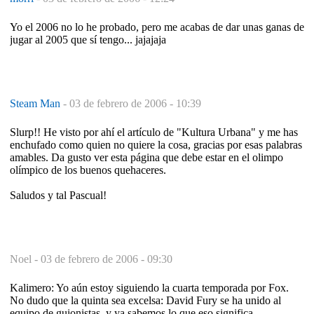
Yo el 2006 no lo he probado, pero me acabas de dar unas ganas de
jugar al 2005 que sí tengo... jajajaja
Steam Man
-
03 de febrero de 2006 - 10:39
Slurp!! He visto por ahí el artículo de "Kultura Urbana" y me has
enchufado como quien no quiere la cosa, gracias por esas palabras
amables. Da gusto ver esta página que debe estar en el olimpo
olímpico de los buenos quehaceres.
Saludos y tal Pascual!
Noel -
03 de febrero de 2006 - 09:30
Kalimero: Yo aún estoy siguiendo la cuarta temporada por Fox.
No dudo que la quinta sea excelsa: David Fury se ha unido al
equipo de guionistas, y ya sabemos lo que eso significa.