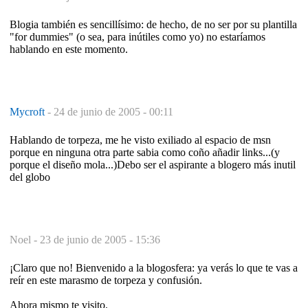
Blogia también es sencillísimo: de hecho, de no ser por su plantilla
"for dummies" (o sea, para inútiles como yo) no estaríamos
hablando en este momento.
Mycroft
-
24 de junio de 2005 - 00:11
Hablando de torpeza, me he visto exiliado al espacio de msn
porque en ninguna otra parte sabia como coño añadir links...(y
porque el diseño mola...)Debo ser el aspirante a blogero más inutil
del globo
Noel -
23 de junio de 2005 - 15:36
¡Claro que no! Bienvenido a la blogosfera: ya verás lo que te vas a
reír en este marasmo de torpeza y confusión.
Ahora mismo te visito.