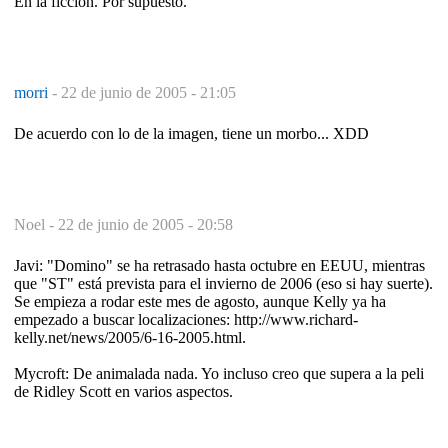
En la ficción. Por supuesto.
morri
-
22 de junio de 2005 - 21:05
De acuerdo con lo de la imagen, tiene un morbo... XDD
Noel -
22 de junio de 2005 - 20:58
Javi: "Domino" se ha retrasado hasta octubre en EEUU, mientras
que "ST" está prevista para el invierno de 2006 (eso si hay suerte).
Se empieza a rodar este mes de agosto, aunque Kelly ya ha
empezado a buscar localizaciones: http://www.richard-
kelly.net/news/2005/6-16-2005.html.
Mycroft: De animalada nada. Yo incluso creo que supera a la peli
de Ridley Scott en varios aspectos.