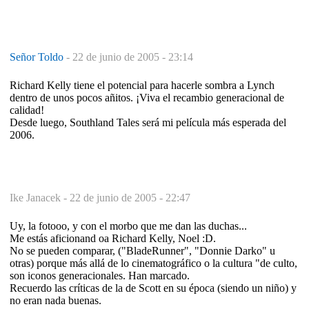
Señor Toldo
-
22 de junio de 2005 - 23:14
Richard Kelly tiene el potencial para hacerle sombra a Lynch
dentro de unos pocos añitos. ¡Viva el recambio generacional de
calidad!
Desde luego, Southland Tales será mi película más esperada del
2006.
Ike Janacek -
22 de junio de 2005 - 22:47
Uy, la fotooo, y con el morbo que me dan las duchas...
Me estás aficionand oa Richard Kelly, Noel :D.
No se pueden comparar, ("BladeRunner", "Donnie Darko" u
otras) porque más allá de lo cinematográfico o la cultura "de culto,
son iconos generacionales. Han marcado.
Recuerdo las críticas de la de Scott en su época (siendo un niño) y
no eran nada buenas.