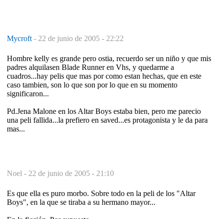
Mycroft
-
22 de junio de 2005 - 22:22
Hombre kelly es grande pero ostia, recuerdo ser un niño y que mis
padres alquilasen Blade Runner en Vhs, y quedarme a
cuadros...hay pelis que mas por como estan hechas, que en este
caso tambien, son lo que son por lo que en su momento
significaron...
Pd.Jena Malone en los Altar Boys estaba bien, pero me parecio
una peli fallida...la prefiero en saved...es protagonista y le da para
mas...
Noel -
22 de junio de 2005 - 21:10
Es que ella es puro morbo. Sobre todo en la peli de los "Altar
Boys", en la que se tiraba a su hermano mayor...