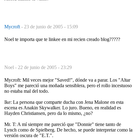
Mycroft
-
23 de junio de 2005 - 15:09
Noel te importa que te linkee en mi recien creado blog?????
Noel -
22 de junio de 2005 - 23:29
Mycroft: Mil veces mejor "Saved!", dónde va a parar. Los "Altar
Boys" me pareció una moñada sensiblera, pero el rollo incestuoso
no estaba mal del todo.
Ike: La persona que comparte ducha con Jena Malone en esta
escena es Anakin Skywalker. Lo juro. Bueno, en realidad es
Hayden Christiansen, pero da lo mismo, ¿no?
Mr. T: A mí siempre me pareció que "Donnie" tiene tanto de
Lynch como de Spielberg. De hecho, se puede interpretar como la
versión oscura de "E.T.".