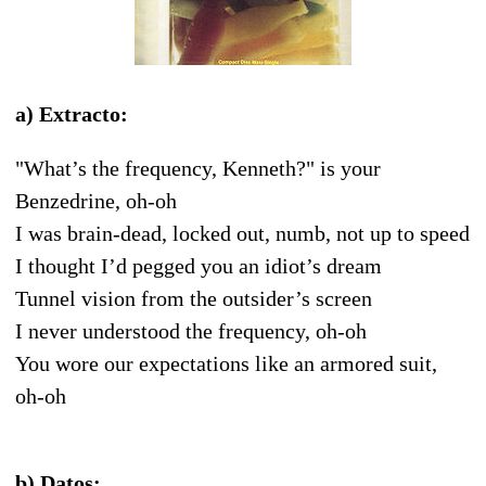
a) Extracto:
"What’s the frequency, Kenneth?" is your
Benzedrine, oh-oh
I was brain-dead, locked out, numb, not up to speed
I thought I’d pegged you an idiot’s dream
Tunnel vision from the outsider’s screen
I never understood the frequency, oh-oh
You wore our expectations like an armored suit,
oh-oh
b) Datos: