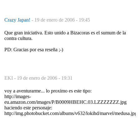
Crazy Japan!
-
19 de enero de 2006 - 19:45
Que gran iniciativa. Esto unido a Bizacoras es el sumum de la
contra cultura.
PD: Gracias por esa reseña ;-)
EKI -
19 de enero de 2006 - 19:31
voy a aventurarme... lo proximo es este tipo:
http://images-
eu.amazon.com/images/P/B0009HBEHC.03.LZZZZZZZ.jpg
haciendo este personaje:
http://img.photobucket.com/albums/v632/lokihd/marvel/medusa.jpg