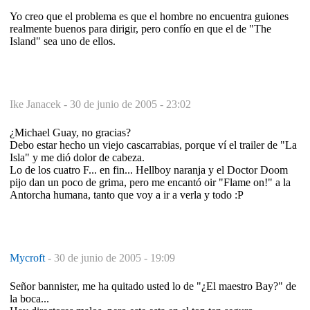
Yo creo que el problema es que el hombre no encuentra guiones
realmente buenos para dirigir, pero confío en que el de "The
Island" sea uno de ellos.
Ike Janacek -
30 de junio de 2005 - 23:02
¿Michael Guay, no gracias?
Debo estar hecho un viejo cascarrabias, porque ví el trailer de "La
Isla" y me dió dolor de cabeza.
Lo de los cuatro F... en fin... Hellboy naranja y el Doctor Doom
pijo dan un poco de grima, pero me encantó oir "Flame on!" a la
Antorcha humana, tanto que voy a ir a verla y todo :P
Mycroft
-
30 de junio de 2005 - 19:09
Señor bannister, me ha quitado usted lo de "¿El maestro Bay?" de
la boca...