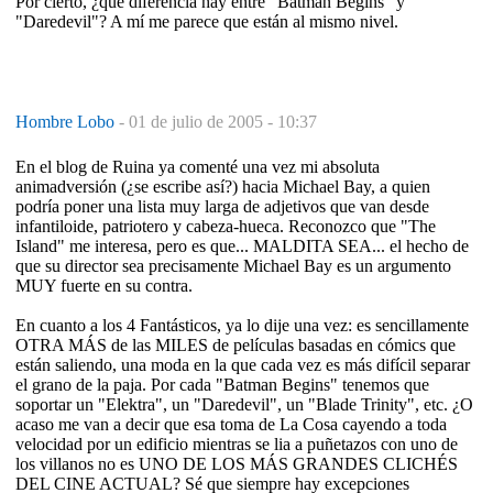
Por cierto, ¿qué diferencia hay entre "Batman Begins" y
"Daredevil"? A mí me parece que están al mismo nivel.
Hombre Lobo
-
01 de julio de 2005 - 10:37
En el blog de Ruina ya comenté una vez mi absoluta
animadversión (¿se escribe así?) hacia Michael Bay, a quien
podría poner una lista muy larga de adjetivos que van desde
infantiloide, patriotero y cabeza-hueca. Reconozco que "The
Island" me interesa, pero es que... MALDITA SEA... el hecho de
que su director sea precisamente Michael Bay es un argumento
MUY fuerte en su contra.
En cuanto a los 4 Fantásticos, ya lo dije una vez: es sencillamente
OTRA MÁS de las MILES de películas basadas en cómics que
están saliendo, una moda en la que cada vez es más difícil separar
el grano de la paja. Por cada "Batman Begins" tenemos que
soportar un "Elektra", un "Daredevil", un "Blade Trinity", etc. ¿O
acaso me van a decir que esa toma de La Cosa cayendo a toda
velocidad por un edificio mientras se lia a puñetazos con uno de
los villanos no es UNO DE LOS MÁS GRANDES CLICHÉS
DEL CINE ACTUAL? Sé que siempre hay excepciones