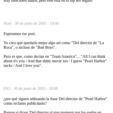
Hay directores malos, pero este esta en el top ten seguro
Noel -
30 de junio de 2005 - 19:00
Esperamos ese post.
Yo creo que quedaría mejor algo así como "Del director de "La
Roca", o incluso de "Bad Boys".
Pero es que, como decían en "Team America"... "All I can think
about it's you / And that shitty movie too / I guess "Pearl Harbor"
sucks / And I love you".
EKI -
30 de junio de 2005 - 18:08
¿por qué siguen utilizando la frase Del director de "Pearl Harbor"
como reclamo publicitario?
Porque si dicen 'Del director al que pusieron por los suelos en