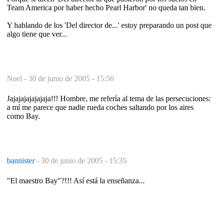
Team America por haber hecho Pearl Harbor' no queda tan bien.
Y hablando de los 'Del director de...' estoy preparando un post que
algo tiene que ver...
Noel -
30 de junio de 2005 - 15:56
Jajajajajajajaja!!! Hombre, me refería al tema de las persecuciones:
a mí me parece que nadie rueda coches saltando por los aires
como Bay.
bannister
-
30 de junio de 2005 - 15:35
"El maestro Bay"?!!! Así está la enseñanza...