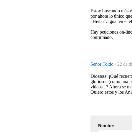
Estoy buscando más víd
por ahora lo único qu
"Heitai". Igual en el 
Hay peticiones on-lin
confirmado.
Señor Toldo
-
22 de d
Diosssss. ¡Qué recuer
gloriosos (como una 
videos...? Ahora se m
Quiero estos y los An
Nombre