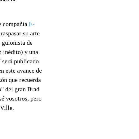
te compañía
E-
raspasar su arte
 guionista de
 inédito) y una
" será publicado
n este avance de
zón que recuerda
o" del gran Brad
sé vosotros, pero
Ville.