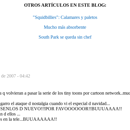
OTROS ARTÍCULOS EN ESTE BLOG:
"Squidbillies": Calamares y paletos
Mucho más absorbente
South Park se queda sin chef
 de 2007 - 04:42
a q volvieran a pasar la serie de los tiny toons por cartoon network..mu
arro el ataque d nostalgia cuando vi el especial d navidad...
SENLOS D NUEVO!!!POR FAVOOOOOOR!!BUUUAAAA!!
 d ellos ...
los en la tele...BUUAAAAAA!!