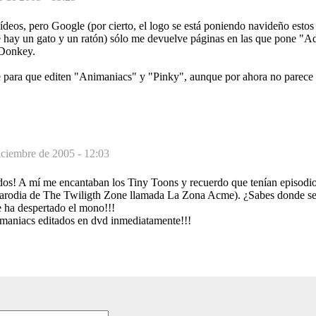
eos, pero Google (por cierto, el logo se está poniendo navideño estos 
e hay un gato y un ratón) sólo me devuelve páginas en las que pone "Ad
eDonkey.
e para que editen "Animaniacs" y "Pinky", aunque por ahora no parece
iciembre de 2005 - 12:03
dos! A mí me encantaban los Tiny Toons y recuerdo que tenían episodi
parodia de The Twiligth Zone llamada La Zona Acme). ¿Sabes donde s
e ha despertado el mono!!!
imaniacs editados en dvd inmediatamente!!!