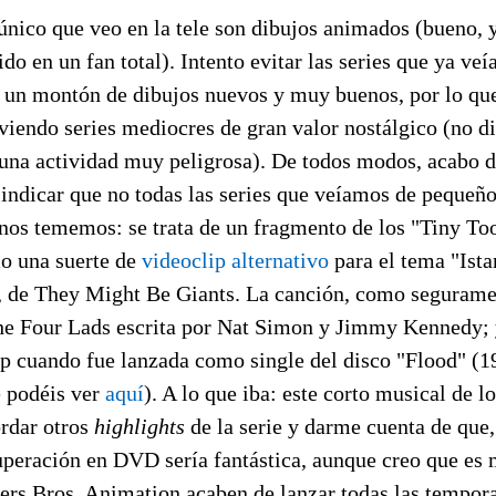
nico que veo en la tele son dibujos animados (bueno, y
do en un fan total). Intento evitar las series que ya veí
un montón de dibujos nuevos y muy buenos, por lo que
 viendo series mediocres de gran valor nostálgico (no 
 una actividad muy peligrosa). De todos modos, acabo d
indicar que no todas las series que veíamos de pequeño
os tememos: se trata de un fragmento de los "Tiny To
o una suerte de
videoclip alternativo
para el tema "Ista
, de They Might Be Giants. La canción, como seguramen
he Four Lads escrita por Nat Simon y Jimmy Kennedy; 
ip cuando fue lanzada como single del disco "Flood" (1
 podéis ver
aquí
). A lo que iba: este corto musical de 
rdar otros
highlights
de la serie y darme cuenta de que,
uperación en DVD sería fantástica, aunque creo que es
ers Bros. Animation acaben de lanzar todas las tempor