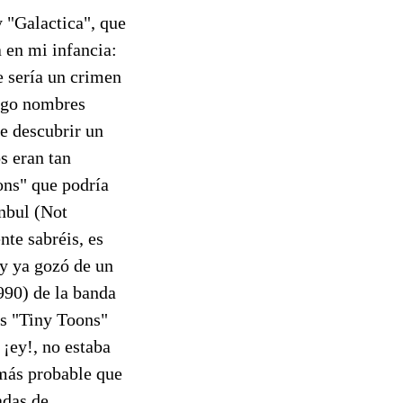
 "Galactica", que
a en mi infancia:
 sería un crimen
digo nombres
e descubrir un
s eran tan
ons" que podría
nbul (Not
te sabréis, es
y ya gozó de un
990) de la banda
los "Tiny Toons"
 ¡ey!, no estaba
 más probable que
adas de