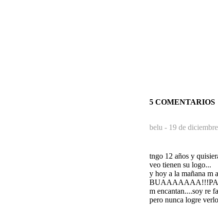
5 COMENTARIOS
belu -
19 de diciembre
tngo 12 años y quisier
veo tienen su logo...
y hoy a la mañana m ag
BUAAAAAAA!!!PA
m encantan....soy re fan
pero nunca logre ver