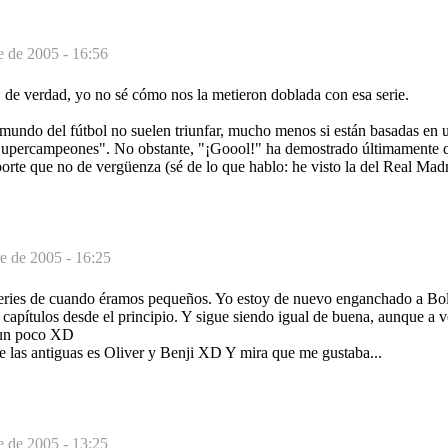
e de 2005 - 16:56
 de verdad, yo no sé cómo nos la metieron doblada con esa serie.
 mundo del fútbol no suelen triunfar, mucho menos si están basadas en 
Supercampeones". No obstante, "¡Goool!" ha demostrado últimamente q
porte que no de vergüenza (sé de lo que hablo: he visto la del Real Madri
e de 2005 - 16:25
 series de cuando éramos pequeños. Yo estoy de nuevo enganchado a B
 capítulos desde el principio. Y sigue siendo igual de buena, aunque a 
 un poco XD
e las antiguas es Oliver y Benji XD Y mira que me gustaba...
e de 2005 - 13:25