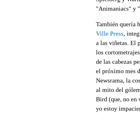
"Animaniacs" y "
También quería 
Ville Press
, inte
a las viñetas. El
los cortometraje
de las cabezas pe
el próximo mes d
Newsrama, la cos
al mito del góle
Bird (que, no en 
yo estoy impacien