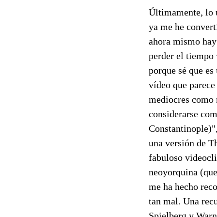
Últimamente, lo ú
ya me he converti
ahora mismo hay 
perder el tiempo
porque sé que es
vídeo que parece 
mediocres como n
considerarse com
Constantinople)"
una versión de T
fabuloso videocl
neoyorquina (que
me ha hecho reco
tan mal. Una rec
Spielberg y Warn