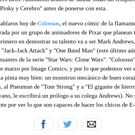
Pinky y Cerebro" antes de ponerse con esta.
hablaros hoy de
Colossus
, el nuevo cómic de la flaman
grada por un grupo de animadores de Pixar que planean t
 primero en demostrar su talento va a ser Mark Andrews,
s "Jack-Jack Attack" y "One Band Man" (este último aún
nsantes de la serie "Star Wars: Clone Wars". "Colossus
e marzo por Image Comics, y por lo que podemos ver e
a pinta muy bien: un monstruo mecánico de buen cora
m, al Pneuman de "Tom Strong" y a "El gigante de hierr
vano, le escribirá un prólogo a su colega Andrews). No 
te por ver lo que son capaces de hacer los chicos de E-