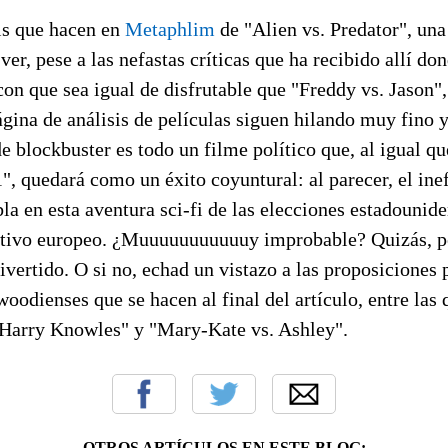
sis que hacen en
Metaphlim
de "Alien vs. Predator", una
er, pese a las nefastas críticas que ha recibido allí do
con que sea igual de disfrutable que "Freddy vs. Jason"
ágina de análisis de películas siguen hilando muy fino 
e blockbuster es todo un filme político que, al igual qu
", quedará como un éxito coyuntural: al parecer, el ine
a en esta aventura sci-fi de las elecciones estadounid
ativo europeo. ¿Muuuuuuuuuuuy improbable? Quizás, p
ertido. O si no, echad un vistazo a las proposiciones 
woodienses que se hacen al final del artículo, entre las
 Harry Knowles" y "Mary-Kate vs. Ashley".
OTROS ARTÍCULOS EN ESTE BLOG: