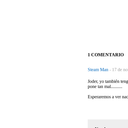
1 COMENTARIO
Steam Man
-
17 de no
Joder, yo también teng
pone tan mal..........
Esperaremos a ver nace