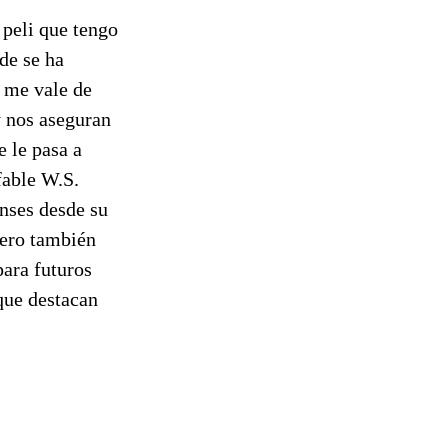
 peli que tengo
nde se ha
, me vale de
y nos aseguran
e le pasa a
fable W.S.
enses desde su
ero también
para futuros
 que destacan