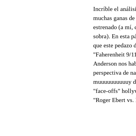
Incríble el análi
muchas ganas de v
estrenado (a mí, 
sobra). En esta p
que este pedazo d
"Faherenheit 9/11
Anderson nos habl
perspectiva de n
muuuuuuuuuuy div
"face-offs" holly
"Roger Ebert vs.