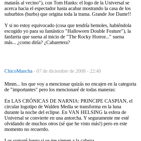
matarás al vecino"), con Tom Hanks: el logo de la Universal se
acerca hacia el espectador hasta acabar mostrando la casa de los
suburbios (burbs) que origina toda la trama. Grande Joe Dante!!
Y si no estoy equivocado (cosa que tendría bemoles, habiéndola
escogido yo para su fantástico "Halloween Double Feature"), la
fanfarria que suena al inicio de "The Rocky Horror..." suena
más... ¿como diría? ¿Cabaretera?
ChicoMancha
-
07 de diciembre de 2008 - 22:40
Mmm... los que voy a mencionar quizás no encajen en la categoria
de "importantes" pero los mencionaré de todas maneras:
En LAS CRÓNICAS DE NARNIA: PRINCIPE CASPIAN, el
circular logotipo de Walden Media se transforma en la luna
durante la noche del eclipse. En VAN HELSING la esfera de
Universal se convierte en una antorcha. Y seguramente me esté
olvidando de muchos otros (sé que he visto más!) pero en este
momento no recuerdo.
Los sumaré luego si se me vienen a la cabeza.