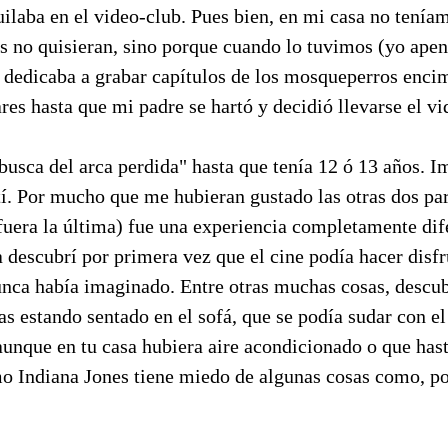
uilaba en el video-club. Pues bien, en mi casa no tenía
s no quisieran, sino porque cuando lo tuvimos (yo apen
 dedicaba a grabar capítulos de los mosqueperros encim
res hasta que mi padre se hartó y decidió llevarse el vi
usca del arca perdida" hasta que tenía 12 ó 13 años. I
í. Por mucho que me hubieran gustado las otras dos par
fuera la última) fue una experiencia completamente dif
a descubrí por primera vez que el cine podía hacer disfr
unca había imaginado. Entre otras muchas cosas, descub
s estando sentado en el sofá, que se podía sudar con el
aunque en tu casa hubiera aire acondicionado o que has
mo Indiana Jones tiene miedo de algunas cosas como, po