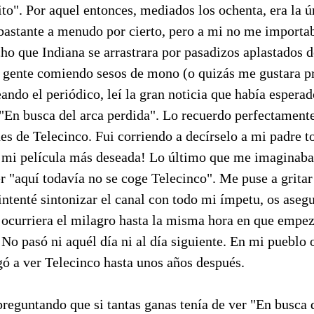
to". Por aquel entonces, mediados los ochenta, era la 
 bastante a menudo por cierto, pero a mi no me importa
ho que Indiana se arrastrara por pasadizos aplastados 
ra gente comiendo sesos de mono (o quizás me gustara p
eando el periódico, leí la gran noticia que había esper
"En busca del arca perdida". Lo recuerdo perfectamente
es de Telecinco. Fui corriendo a decírselo a mi padre 
er mi película más deseada! Lo último que me imaginaba
er "aquí todavía no se coge Telecinco". Me puse a grita
 intenté sintonizar el canal con todo mi ímpetu, os aseg
 ocurriera el milagro hasta la misma hora en que empez
 No pasó ni aquél día ni al día siguiente. En mi pueblo 
gó a ver Telecinco hasta unos años después.
preguntando que si tantas ganas tenía de ver "En busca 