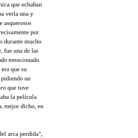
única que echaban
ba verla una y
de asquerosos
recisamente por
ado durante mucho
, fue una de las
todo emocionado.
 era que su
r pidiendo un
uro que tuve
aba la película
o, mejor dicho, en
del arca perdida",