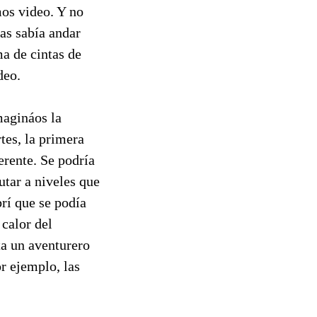
mos video. Y no
as sabía andar
a de cintas de
deo.
magináos la
tes, la primera
erente. Se podría
utar a niveles que
rí que se podía
 calor del
ta un aventurero
r ejemplo, las