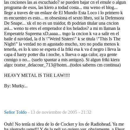
las cnciones las as escuchado? se pueden bajar cn el emule o algun
programa de esos, las kiero a todad costa... mu weno el blog...
llege a traves de un enlaze de El Mundo Esta Loco i lo primero k
m encuentro es esto... m obsesiona el sexto libro, soi la Defensora
De Snape... xk el no es un traidor, tb podrian titular una cncion
asi... weno tu eres el emperador d los helados? a mi m llaman la
Emperatriz Suprema xD,aaaa... tngo la cncion k va a salir en el
baile d navidad, la d ls \"Weird Sisters\" k se titula \"This Is The
Night\" la verdad no m agustado mucho, xro no podia menos k
tenerla, es lo k uno se espera d la friki esa k va d negro i lleva la
capa d harry potter dia i noche, x llueva o aga calor, aya gente
cnmigo o no... (suelo spantar a mis amigos). Si algun friki kiera
algo: txutxe_delacour_713@hotm...(todos sabems cm continua)
HEAVY METAL IS THE LAW!!!!
By: Murky...
Señor Toldo
-
13 de noviembre de 2005 - 21:32
Ouh! No tenía ni idea de lo de Cocker y los de Radiohead. Ya me
ha alegrado usted!! Y de la peli yo quiero ver, obviamente, a Fleur