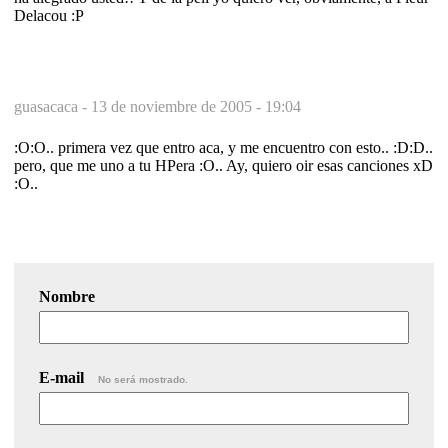
Delacou :P
guasacaca -
13 de noviembre de 2005 - 19:04
:O:O.. primera vez que entro aca, y me encuentro con esto.. :D:D..
pero, que me uno a tu HPera :O.. Ay, quiero oir esas canciones xD
:O..
Nombre
E-mail
No será mostrado.