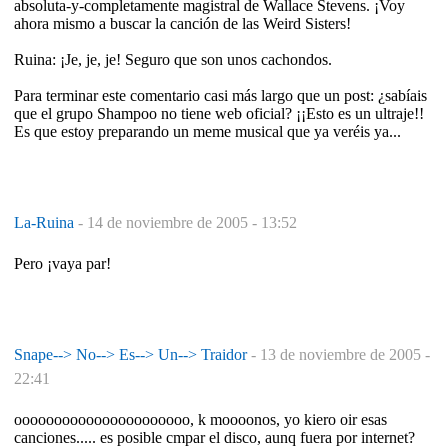
absoluta-y-completamente magistral de Wallace Stevens. ¡Voy
ahora mismo a buscar la canción de las Weird Sisters!
Ruina: ¡Je, je, je! Seguro que son unos cachondos.
Para terminar este comentario casi más largo que un post: ¿sabíais
que el grupo Shampoo no tiene web oficial? ¡¡Esto es un ultraje!!
Es que estoy preparando un meme musical que ya veréis ya...
La-Ruina
-
14 de noviembre de 2005 - 13:52
Pero ¡vaya par!
Snape--> No--> Es--> Un--> Traidor
-
13 de noviembre de 2005 -
22:41
oooooooooooooooooooooo, k moooonos, yo kiero oir esas
canciones..... es posible cmpar el disco, aunq fuera por internet?